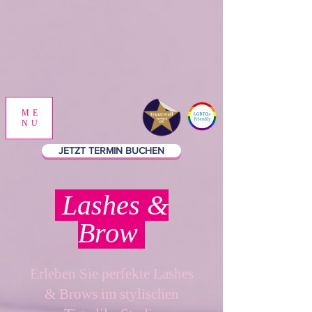
ME
NU
JETZT TERMIN BUCHEN
Lashes &
Brow
Erleben Sie perfekte Lashes
& Brows im stylischen