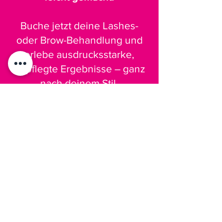
Buche jetzt deine Lashes-
oder Brow-Behandlung und
erlebe ausdrucksstarke,
gepflegte Ergebnisse – ganz
nach deinem Stil.
Klicke auf den Button
und
starte deinen Weg zu
traumhaften Wimpern &
Brauen!
JETZT BUCHEN