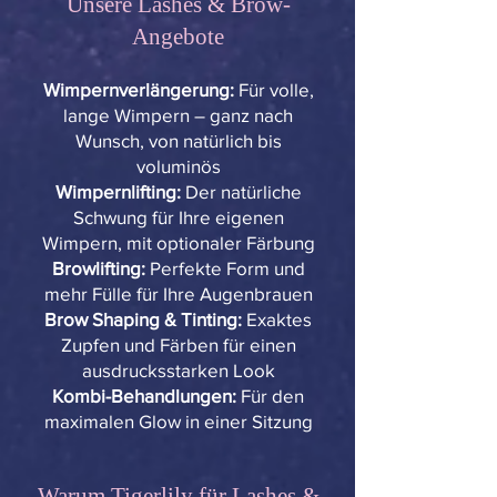
Unsere Lashes & Brow-
Angebote
Wimpernverlängerung:
Für volle,
lange Wimpern – ganz nach
Wunsch, von natürlich bis
voluminös
Wimpernlifting:
Der natürliche
Schwung für Ihre eigenen
Wimpern, mit optionaler Färbung
Browlifting:
Perfekte Form und
mehr Fülle für Ihre Augenbrauen
Brow Shaping & Tinting:
Exaktes
Zupfen und Färben für einen
ausdrucksstarken Look
Kombi-Behandlungen:
Für den
maximalen Glow in einer Sitzung
Warum Tigerlily für Lashes &