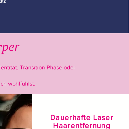
atz
rper
entität, Transition-Phase oder
ch wohlfühlst.
Dauerhafte Laser
Haarentfernung