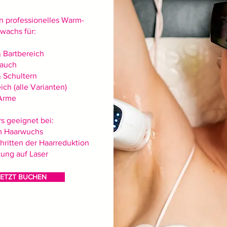
n professionelles Warm-
wachs für:
 Bartbereich
Bauch
 Schultern
ich (alle Varianten)
Arme
s geeignet bei:
m Haarwuchs
hritten der Haarreduktion
ung auf Laser
JETZT BUCHEN