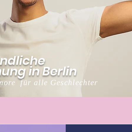
ndliche
ung in Berlin
more für alle Geschlechter