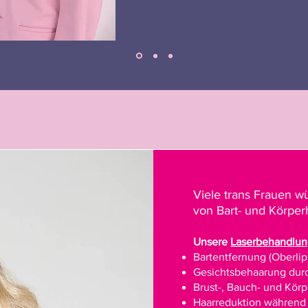
Viele trans Frauen w
von Bart- und Körper
Unsere
Laserbehandlu
Bartentfernung (Oberlip
Gesichtsbehaarung dur
Brust-, Bauch- und Kör
Haarreduktion während