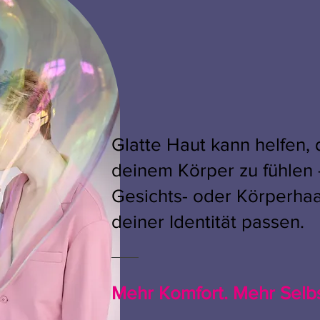
Glatte Haut kann helfen, 
deinem Körper zu fühlen
Gesichts- oder Körperhaar
deiner Identität passen.
Mehr Komfort. Mehr Selb