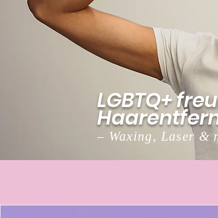
LGBTQ+ freu
Haarentfern
– Waxing, Laser & 