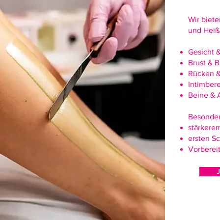
Wir biete
und Heiß
Gesicht &
Brust & 
Rücken &
Intimbere
Beine & 
Besonder
stärkere
ersten Sc
Vorbereit