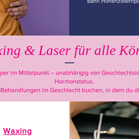
Bahn Hohenzollernpl
ing & Laser für alle Kö
örper im Mittelpunkt – unabhängig von Geschlechtsid
Hormonstatus.
 Behandlungen im Geschlecht buchen, in dem du di
Waxing