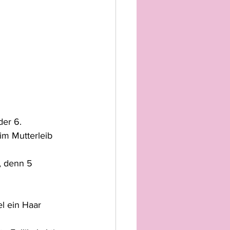
er 6. 
im Mutterleib 
, denn 5 
l ein Haar 