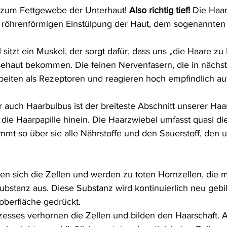
 zum Fettgewebe der Unterhaut! 
Also richtig tief!
 Die Haa
er röhrenförmigen Einstülpung der Haut, dem sogenannten
 sitzt ein Muskel, der sorgt dafür, dass uns „die Haare zu
sehaut bekommen. Die feinen Nervenfasern, die in näch
arbeiten als Rezeptoren und reagieren hoch empfindlich au
 auch Haarbulbus ist der breiteste Abschnitt unserer Haa
 die Haarpapille hinein. Die Haarzwiebel umfasst quasi die
mt so über sie alle Nährstoffe und den Sauerstoff, den 
ilen sich die Zellen und werden zu toten Hornzellen, die
substanz aus. Diese Substanz wird kontinuierlich neu gebi
oberfläche gedrückt. 
ozesses verhornen die Zellen und bilden den Haarschaft. A