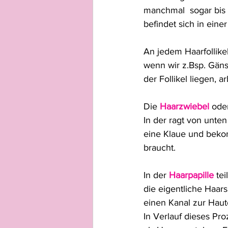
manchmal  sogar bis
befindet sich in ein
An jedem Haarfollikel
wenn wir z.Bsp. Gän
der Follikel liegen, 
Die 
Haarzwiebel
oder
In der ragt von unten
eine Klaue und bekom
braucht.
In der 
Haarpapille
 te
die eigentliche Haar
einen Kanal zur Haut
In Verlauf dieses Pr