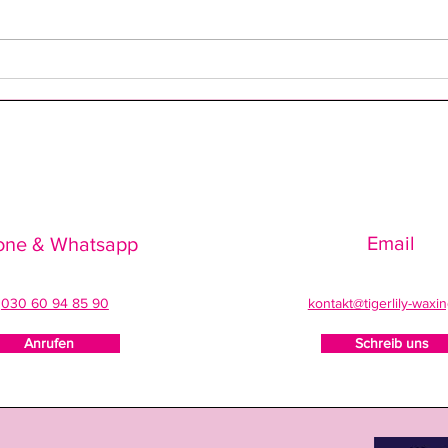
Rhythmus Baby, Rhythmus..
Das Geheimnis des
Haarwachstumsrhytmus
Email
one & Whatsapp
030 60 94 85 90
kontakt@tigerlily-waxi
Anrufen
Schreib uns