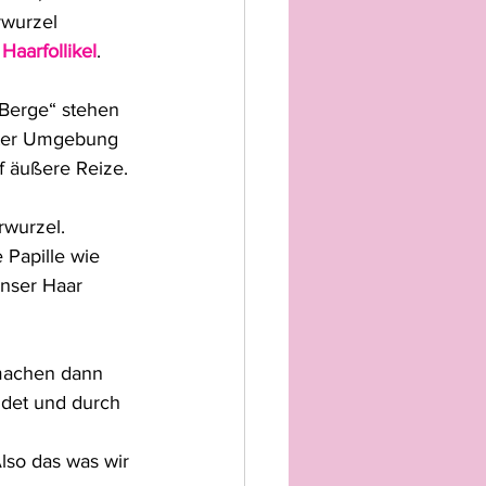
rwurzel 
 
Haarfollikel
.
 Berge“ stehen 
ster Umgebung 
f äußere Reize.
rwurzel.
 Papille wie 
unser Haar 
 machen dann 
ldet und durch 
lso das was wir 