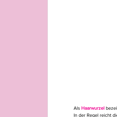
Als 
Haarwurzel 
bezei
In der Regel reicht d