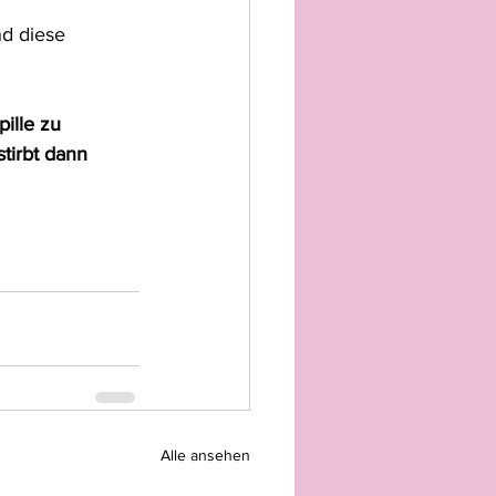
d diese 
ille zu 
tirbt dann  
Alle ansehen