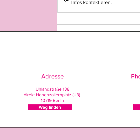
Infos kontaktieren.
Haarwuchs im Gesicht bei
Frauen entfernen: Ursachen
verstehen & die besten
Methoden wie Laser & Waxing
Adresse
Ph
Uhlandstraße 138
direkt Hohenzollernplatz (U3)
10719 Berlin
Weg finden