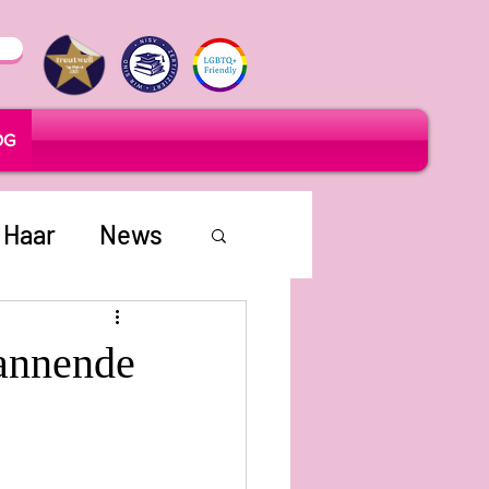
OG
 Haar
News
annende