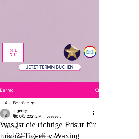
ME
NU
JETZT TERMIN BUCHEN
Beitrag
Alle Beiträge
Tigerlily
Alle Beiträge
18. Okt. 2021
2 Min. Lesezeit
Was ist die richtige Frisur für
Waxing
mich?/ Tigerlily Waxing
Dauerhafte Haarentfernung